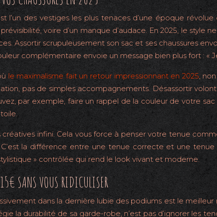
» est l’un des vestiges les plus tenaces d’une époque révolu
prévisibilité, voire d’un manque d’audace. En 2025, le style n
ces. Assortir scrupuleusement son sac et ses chaussures envoie
 couleur complémentaire envoie un message bien plus fort : « Je
 où
le maximalisme fait un retour impressionnant en 2025
, no
amation, pas de simples accompagnements. Désassortir volon
uvez, par exemple, faire un rappel de la couleur de votre sa
oile.
tés créatives infini. Cela vous force à penser votre tenue co
est la différence entre une tenue correcte et une tenue qu
ylistique » contrôlée qui rend le look vivant et moderne.
15€ SANS VOUS RIDICULISER
sivement dans la dernière lubie des podiums est le meilleur
ie la durabilité de sa garde-robe, n’est pas d’ignorer les ten