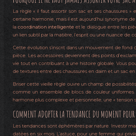
La règle « il faut assortir son sac et ses chaussures 
certaine harmonie, mais il est aujourd’hui synonyme de 
la
coordination intelligente
et le dialogue entre les piè
un lien subtil par la matière, l’esprit ou une nuance de
Cette évolution s’inscrit dans un mouvement de fond
pièce. Les accessoires deviennent des points d’excl
vie tout en contribuant à une histoire globale. Vous po
de textures entre des chaussures en daim et un sac en t
Briser cette vieille règle ouvre un champ de possibili
comme un ensemble de blocs de couleur uniformes. C’
harmonie plus complexe et personnelle, une « tension st
COMMENT ADOPTER LA TENDANCE DU MOMENT POUR 
Les tendances sont éphémères par nature. Investir mas
datées en six mois. L’astuce, pour une femme qui privilég