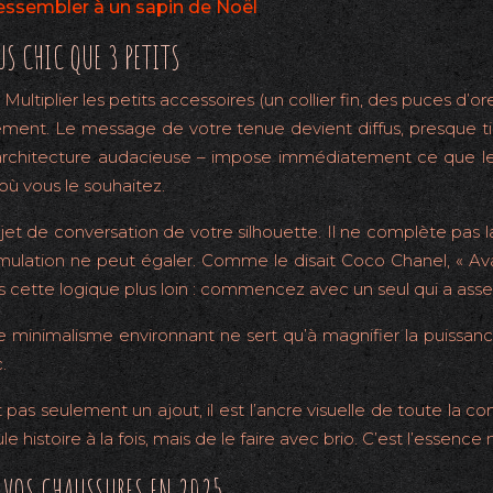
ssembler à un sapin de Noël
US CHIC QUE 3 PETITS
ultiplier les petits accessoires (un collier fin, des puces d’orei
lement. Le message de votre tenue devient diffus, presque t
à l’architecture audacieuse – impose immédiatement ce que l
où vous le souhaitez.
et de conversation de votre silhouette. Il ne complète pas la 
umulation ne peut égaler. Comme le disait Coco Chanel, « Av
ns cette logique plus loin : commencez avec un seul qui a ass
 minimalisme environnant ne sert qu’à magnifier la puissance
.
 seulement un ajout, il est l’ancre visuelle de toute la comp
 histoire à la fois, mais de le faire avec brio. C’est l’essence 
À VOS CHAUSSURES EN 2025