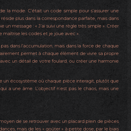
e de la mode. C’était un code simple pour s’assurer une
e réside plus dans la correspondance parfaite, mais dans
 un message : « J’ai suivi une règle très simple ». Créer
 maîtrise les codes et je joue avec ».
n pas dans l’accumulation, mais dans la force de chaque
tairement permet à chaque élément de vivre sa propre
c avec un détail de votre foulard, ou créer une harmonie
mme un écosystème où chaque pièce interagit, plutôt que
i a une âme. L’objectif n’est pas le chaos, mais une
 moyen de se retrouver avec un placard plein de pièces
dances, mais de les « goûter » à petite dose, par le biais