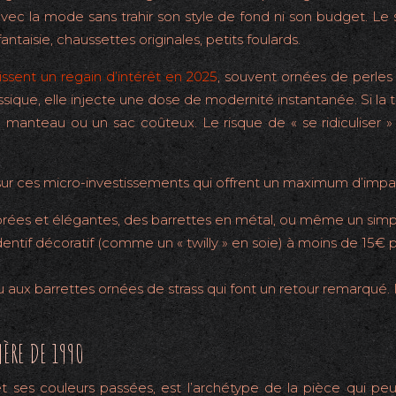
vec la mode sans trahir son style de fond ni son budget. Le
ntaisie, chaussettes originales, petits foulards.
ssent un regain d’intérêt en 2025
, souvent ornées de perles
sique, elle injecte une dose de modernité instantanée. Si la 
nteau ou un sac coûteux. Le risque de « se ridiculiser » est 
 sur ces micro-investissements qui offrent un maximum d’impac
rées et élégantes, des barrettes en métal, ou même un simp
ntif décoratif (comme un « twilly » en soie) à moins de 15€
aux barrettes ornées de strass qui font un retour remarqué. 
ÈRE DE 1990
t ses couleurs passées, est l’archétype de la pièce qui peut