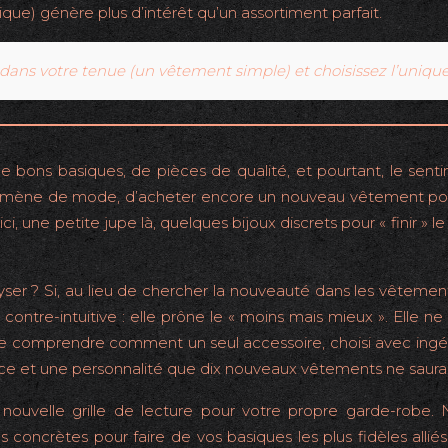
que) génère plus d’intérêt qu’un assortiment parfait.
» dans votre tenue (un vêtement simple) et choisissez l’unique
 bons basiques, de pièces de qualité, et pourtant, le sentime
nomène de mode, d’acheter encore un nouveau vêtement po
 une petite jupe là, quelques bijoux discrets pour « finir » le 
talyser ? Si, au lieu de chercher la nouveauté dans les vêtemen
ntre-intuitive : elle prône le « moins mais mieux ». Elle n
git de comprendre comment un seul accessoire, choisi avec i
nence et une personnalité que dix nouveaux vêtements ne saurai
nouvelle grille de lecture pour votre propre garde-robe. No
 concrètes pour faire de vos basiques les plus fidèles alliés