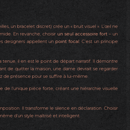
lles, un bracelet discret) crée un « bruit visuel ». L’œil ne
imide. En revanche, choisir
un seul accessoire fort
– un
es designers appellent un
point focal
. C’est un principe
tenue, il en est le point de départ narratif. Il démontre
ant de quitter la maison, une dame devrait se regarder
ez de présence pour se suffire à lui-même.
 de l’unique pièce forte, créant une hiérarchie visuelle
osition. Il transforme le silence en déclaration. Choisir
même d’un style maîtrisé et intelligent.