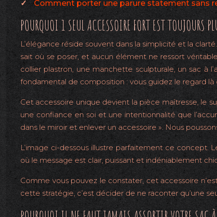
Comment porter une parure statement sans re
POURQUOI 1 SEUL ACCESSOIRE FORT EST TOUJOURS PL
L’élégance réside souvent dans la simplicité et la clarté. M
sait où se poser, et aucun élément ne ressort véritab
collier plastron, une manchette sculpturale, un sac 
fondamental de composition : vous guidez le regard là 
Cet accessoire unique devient la pièce maîtresse, le suj
une confiance en soi et une intentionnalité que l’acc
dans le miroir et enlever un accessoire ». Nous pousso
L’image ci-dessous illustre parfaitement ce concept. Le
où le message est clair, puissant et indéniablement chic
Comme vous pouvez le constater, cet accessoire n’est pas
cette stratégie, c’est décider de ne raconter qu’une seule
POURQUOI IL NE FAUT JAMAIS ASSORTIR VOTRE SAC 