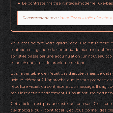
Le contraste maîtrisé (vintage/moderne, luxe/basi
Recommandation :
Identifiez la « toile blanche 
Vous êtes devant votre garde-robe. Elle est remplie de
tentation est grande de céder au dernier micro-phé
son style passe par une accumulation : un nouveau top ici,
et ne résout jamais le problème de fond.
Et si la véritable clé n’était pas d’ajouter, mais de ca
unique élément ? L’approche que je vous propose est co
l’équilibre visuel, du contraste et du message. Il s’a
mais la redéfinit entièrement, lui insufflant une perti
Cet article n’est pas une liste de courses. C’est une 
psychologie du « point focal », et vous donner des clés