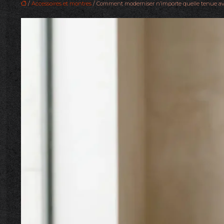
/
Accessoires et montres
/ Comment moderniser n’importe quelle tenue av