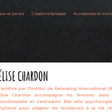
ux et perles
Créations fantaisie
Accessoires et mont
ÉLISE CHARDON
Certifiée par l'Institut de Relooking International (
Élise Chardon accompagne les femmes dans l
fonctionnelle et valorisante. Elle allie psycholog
stylisme pour adapter les tendances à la vie rée