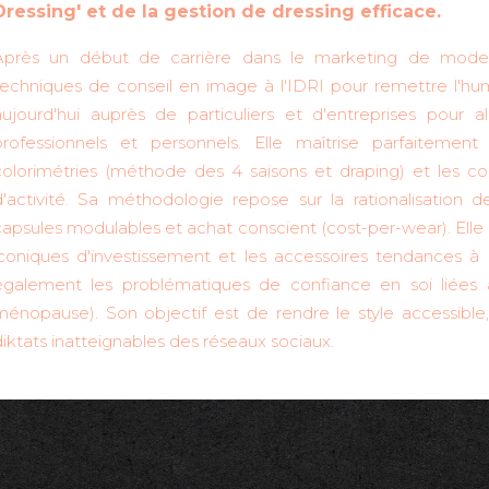
Dressing' et de la gestion de dressing efficace.
Après un début de carrière dans le marketing de mode 
techniques de conseil en image à l'IDRI pour remettre l'hum
aujourd'hui auprès de particuliers et d'entreprises pour a
professionnels et personnels. Elle maîtrise parfaitemen
colorimétries (méthode des 4 saisons et draping) et les co
d'activité. Sa méthodologie repose sur la rationalisation d
capsules modulables et achat conscient (cost-per-wear). Elle a
iconiques d'investissement et les accessoires tendances à p
également les problématiques de confiance en soi liées 
ménopause). Son objectif est de rendre le style accessible, 
diktats inatteignables des réseaux sociaux.