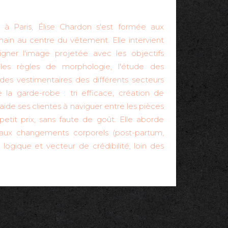
à Paris, Élise Chardon s'est formée aux
ain au centre du vêtement. Elle intervient
ligner l'image projetée avec les objectifs
t les règles de morphologie, l'étude des
des vestimentaires des différents secteurs
e la garde-robe : tri efficace, création de
ide ses clientes à naviguer entre les pièces
etit prix, sans faute de goût. Elle aborde
aux changements corporels (post-partum,
logique et vecteur de crédibilité, loin des