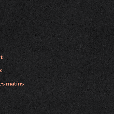
nt
s
les matins