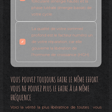
folliculaire (énergie haute) et la
phase lutéale (énergie basse) de
votre cycle.
La qualité de votre sommeil
profond est le facteur numéro un
de votre réparation, car elle
gouverne la libération de
l’hormone de croissance (HGH).
VOUS POUVEZ TOUJOURS FAIRE LE MÊME EFFORT.
VOUS NE POUVEZ PLUS LE FAIRE À LA MÊME
FRÉQUENCE
Voici la vérité la plus libératrice de toutes : vous