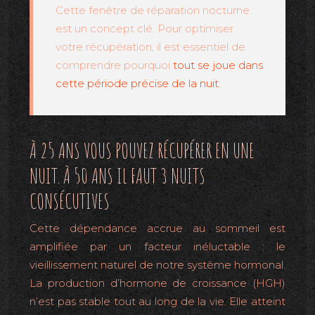
Cette fenêtre de réparation nocturne
est un concept clé. Pour optimiser
votre récupération, il est essentiel de
comprendre pourquoi
tout se joue dans
cette période précise de la nuit
.
À 25 ANS VOUS POUVEZ RÉCUPÉRER EN UNE
NUIT. À 50 ANS IL FAUT 3 NUITS
CONSÉCUTIVES
Cette dépendance accrue au sommeil est
amplifiée par un facteur inéluctable : le
vieillissement naturel de notre système hormonal.
La production d’hormone de croissance (HGH)
n’est pas stable tout au long de la vie. Elle atteint