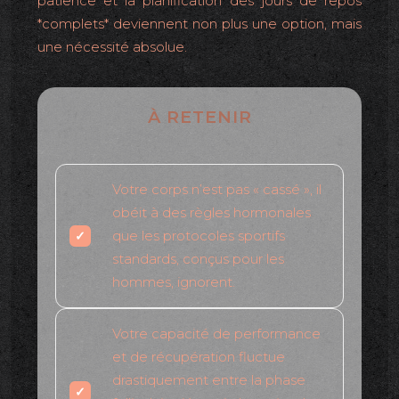
patience et la planification des jours de repos
*complets* deviennent non plus une option, mais
une nécessité absolue.
À RETENIR
Votre corps n’est pas « cassé », il
obéit à des règles hormonales
que les protocoles sportifs
standards, conçus pour les
hommes, ignorent.
Votre capacité de performance
et de récupération fluctue
drastiquement entre la phase