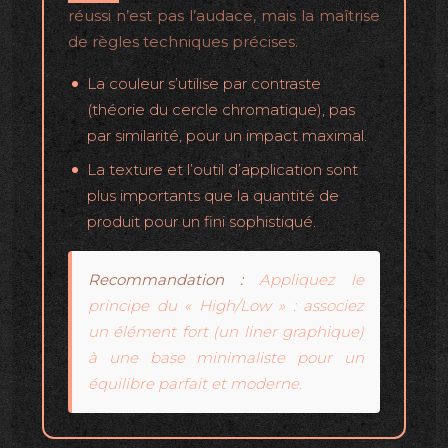
réussi n’est pas l’audace, mais la maîtrise
de règles techniques précises.
La couleur s’utilise par contraste
(théorie du cercle chromatique), pas
par similarité, pour un impact maximal.
La texture et l’outil d’application sont
plus importants que la quantité de
produit pour un fini sophistiqué.
Recommandation :
Appliquez le
principe du « High/Low » : associez
un élément fort (un liner graphique)
à une base minimaliste pour un
équilibre parfait et moderne.