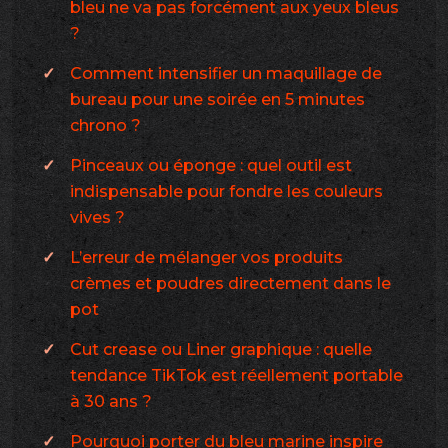
bleu ne va pas forcément aux yeux bleus
?
Comment intensifier un maquillage de
bureau pour une soirée en 5 minutes
chrono ?
Pinceaux ou éponge : quel outil est
indispensable pour fondre les couleurs
vives ?
L’erreur de mélanger vos produits
crèmes et poudres directement dans le
pot
Cut crease ou Liner graphique : quelle
tendance TikTok est réellement portable
à 30 ans ?
Pourquoi porter du bleu marine inspire