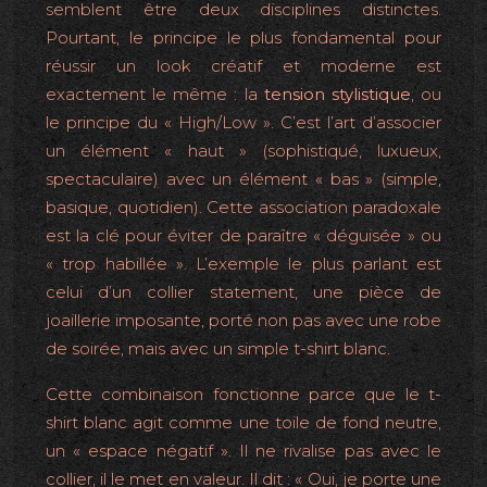
semblent être deux disciplines distinctes.
Pourtant, le principe le plus fondamental pour
réussir un look créatif et moderne est
exactement le même : la
tension stylistique
, ou
le principe du « High/Low ». C’est l’art d’associer
un élément « haut » (sophistiqué, luxueux,
spectaculaire) avec un élément « bas » (simple,
basique, quotidien). Cette association paradoxale
est la clé pour éviter de paraître « déguisée » ou
« trop habillée ». L’exemple le plus parlant est
celui d’un collier statement, une pièce de
joaillerie imposante, porté non pas avec une robe
de soirée, mais avec un simple t-shirt blanc.
Cette combinaison fonctionne parce que le t-
shirt blanc agit comme une toile de fond neutre,
un « espace négatif ». Il ne rivalise pas avec le
collier, il le met en valeur. Il dit : « Oui, je porte une