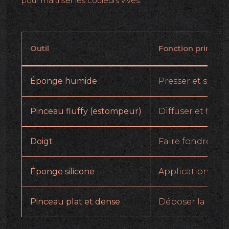
pour maîtriser les couleurs vives.
Outil
Fonction principa
Éponge humide
Presser et satur
Pinceau fluffy (estompeur)
Diffuser et flout
Doigt
Faire fondre et 
Éponge silicone
Application san
Pinceau plat et dense
Déposer la coule